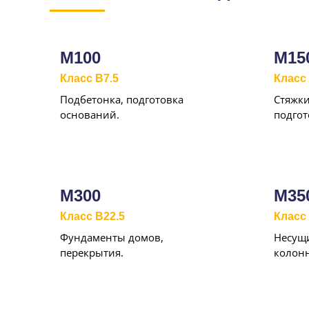
М100
М15
Класс B7.5
Класс 
Подбетонка, подготовка
Стяжки
оснований.
подгот
М300
М35
Класс B22.5
Класс
Фундаменты домов,
Несущи
перекрытия.
колон